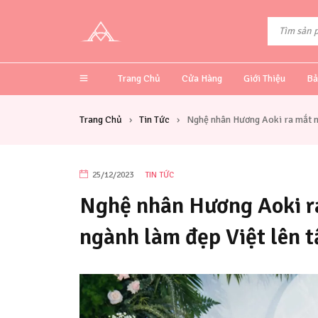
Trang Chủ
Cửa Hàng
Giới Thiệu
Bả
Trang Chủ
Tin Tức
Nghệ nhân Hương Aoki ra mắt m
›
›
25/12/2023
TIN TỨC
Nghệ nhân Hương Aoki r
ngành làm đẹp Việt lên 