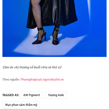
Cảm ơn chị Hương về buổi chia sẻ thú vị!
Theo nguồn:
Phunuphapluat.nguoiduatin.vn
TAGGED AS:
AM Pigment
Hương Aoki
Mực phun xăm thẩm mỹ