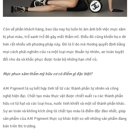
Còn về phần khách hàng, bao lâu nay họ luôn bị ám ảnh bởi việc mực xăm
bị phai màu, trổ xanh trổ đỏ gây mất thẩm mĩ. Điều đó cũng khiến họ e dè
hơn rất nhiều với phương pháp này. Đó là lí do mà Hương quyết định bằng
mọi cách phải nghiên cứu ra một loại mực thuần tự nhiên, an toàn tuyệt
đối cho da và khắc phục được toàn bộ những hạn chế cũ.
Mực phun xăm thẩm mỹ hữu cơ có điểm gì đặc biệt?
AM Pigment là sự kết hợp tinh tế từ các thành phần tự nhiên và công
nghệ hiện đại. Chất tạo màu thực vật được chiết xuất ra các thành phần
hữu cơ từ hạt và các loại hoa, nước tinh khiết và một số thành phần khác.
Sự an toàn và không kích ứng từ chất tạo màu là điểm độc đáo nhất, giúp
sản phẩm của AM Pigment thực sự khác biệt so với những sản phẩm đang
bán trên thị trường.