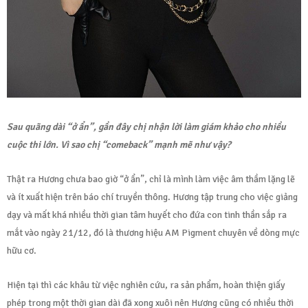
Sau quãng dài “ở ẩn”, gần đây chị nhận lời làm giám khảo cho nhiều
cuộc thi lớn. Vì sao chị “comeback” mạnh mẽ như vậy?
Thật ra Hương chưa bao giờ “ở ẩn”, chỉ là mình làm việc âm thầm lặng lẽ
và ít xuất hiện trên báo chí truyền thông. Hương tập trung cho việc giảng
dạy và mất khá nhiều thời gian tâm huyết cho đứa con tinh thần sắp ra
mắt vào ngày 21/12, đó là thương hiệu AM Pigment chuyên về dòng mực
hữu cơ.
Hiện tại thì các khâu từ việc nghiên cứu, ra sản phẩm, hoàn thiện giấy
phép trong một thời gian dài đã xong xuôi nên Hương cũng có nhiều thời